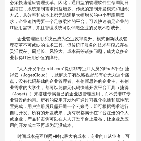
必须快速适应管理变革。因此，通用型的管理软件生命周期日
益缩短，系统定制需求日益增多。传统的定制开发模式和组织
方式，从效率和成本上都无法满足大幅增长的中小型应用需
求，企业迫切需要一个足够柔性的平台，可以快速满足企业的
IT应用需求，并且管理系统可以伴随企业的发展不断成长。
企业管理应用系统已成为企业效率提升、模式创新以及管
理变革不可或缺的技术工具。但传统IT服务的技术与模式存在
灵活度差、周期长、风险大、成本高等诸多问题，成为众多企
业获得IT应用价值的障碍。
“人人开发平台 rrkf.com”提供非专业IT人员的PaaS平台-捷
得云（JogetCloud），就解决了有战略视野却有心无力这个痛
点，没有代码基础的企业管理者、有创新思路的企业主、有创
业需求的大学生，都可以凭借无代码快速开发平台工具（捷得
（Joget））来搭建专属自己的企业级管理应用，而不受非IT专
业背景的约束。所有的应用开发均可通过可视化拖拽和属性配
置完成，用户注册后只需开通一个云账号，即可根据需求进行
自助开发。所有的开发成果，所有权都属于在平台注册的个人
或企业，产品和案例可以在人人开发平台上发布，让企业及应
用的开发成本不再成为沉没成本。
时间成本是互联网+时代最大的成本，专业的IT从业者，可