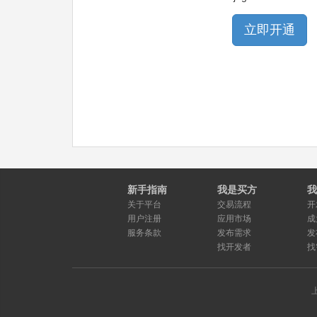
立即开通
新手指南
我是买方
我
关于平台
交易流程
开
用户注册
应用市场
成
服务条款
发布需求
发
找开发者
找