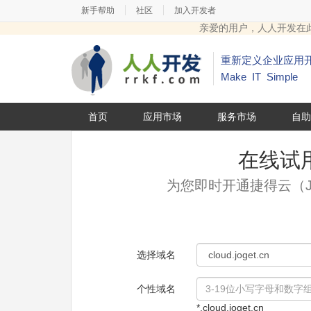
|
|
新手帮助
社区
加入开发者
亲爱的用户，人人开发在
重新定义企业应用
Make IT Simple
首页
应用市场
服务市场
自助
在线试
为您即时开通捷得云（Joge
选择域名
个性域名
*.cloud.joget.cn