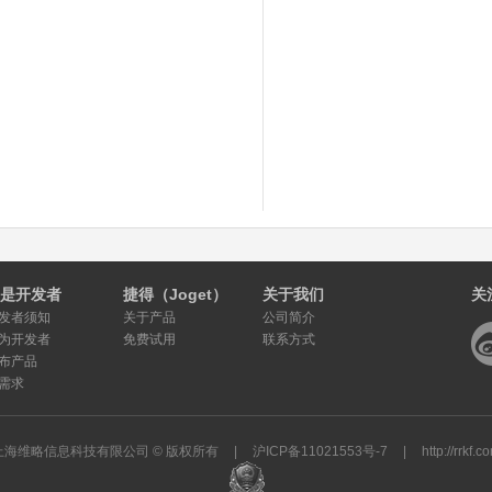
是开发者
捷得（Joget）
关于我们
关
发者须知
关于产品
公司简介
为开发者
免费试用
联系方式
布产品
需求
上海维略信息科技有限公司 © 版权所有
|
沪ICP备11021553号-7
|
http://rrkf.c