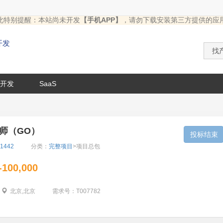
此特别提醒：本站尚未开发
【手机APP】
，请勿下载安装第三方提供的应
开发
开发
SaaS
师（GO）
投标结束
1442
分类：
完整项目
>项目总包
-100,000
北京,北京
需求号：
T007782