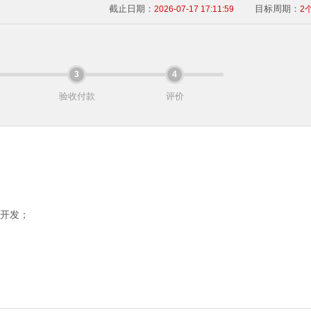
截止日期：
目标周期：
2026-07-17 17:11:59
2
3
4
验收付款
评价
码开发；
题分析、定位、处理；
计,具备良好的编码规范；
位经验；
并定位、修复存在的BUG；